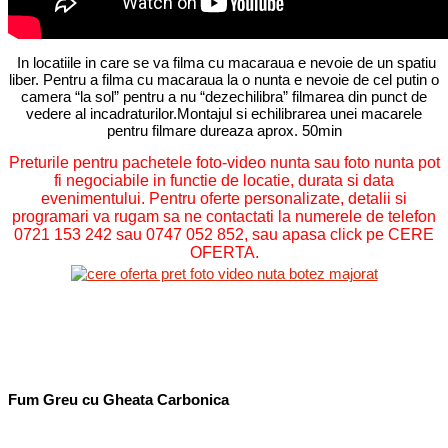
In locatiile in care se va filma cu macaraua e nevoie de un spatiu
liber. Pentru a filma cu macaraua la o nunta e nevoie de cel putin o
camera “la sol” pentru a nu “dezechilibra” filmarea din punct de
vedere al incadraturilor.Montajul si echilibrarea unei macarele
pentru filmare dureaza aprox. 50min
Preturile pentru pachetele foto-video nunta sau foto nunta pot
fi negociabile in functie de locatie, durata si data
evenimentului.
Pentru oferte personalizate, detalii si
programari va rugam sa ne contactati la numerele de telefon
0721 153 242 sau 0747 052 852, sau apasa click pe CERE
OFERTA.
Macara, Macara Video, Filmare, Nunta, Botez, Cameraman, Macaraua, Macara Nunta,
Filmare Nunta, Resita, Caransebes, Lugoj, Timisoara, Moldova Noua, Herculane,
Orastie, Petrosani, Germania, Austria, Full HD, Foto-Video, Evenimente,
Fum Greu cu Gheata Carbonica