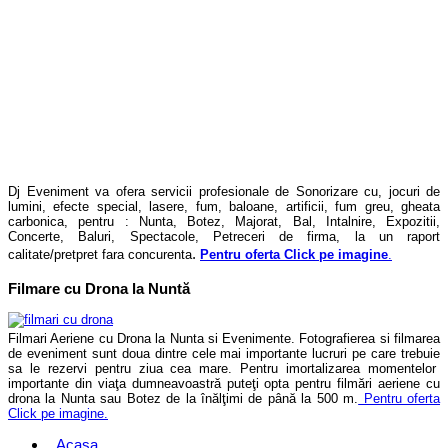
Dj Eveniment va ofera servicii profesionale de Sonorizare cu, jocuri de
lumini, efecte special, lasere, fum, baloane, artificii, fum greu, gheata
carbonica, pentru : Nunta, Botez, Majorat, Bal, Intalnire, Expozitii,
Concerte, Baluri, Spectacole, Petreceri de firma, la un raport
.
calitate/pretpret fara concurenta
Pentru oferta Click pe imagine
.
Filmare cu Drona la Nuntă
Filmari Aeriene cu Drona la Nunta si Evenimente. Fotografierea si filmarea
de eveniment sunt doua dintre cele mai importante lucruri pe care trebuie
sa le rezervi pentru ziua cea mare. Pentru imortalizarea momentelor
importante din viaţa dumneavoastră puteţi opta pentru filmări aeriene cu
drona la Nunta sau Botez de la înălţimi de până la 500 m.
Pentru oferta
Click pe imagine.
Acasa