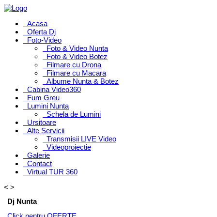
Acasa
Oferta Dj
Foto-Video
Foto & Video Nunta
Foto & Video Botez
Filmare cu Drona
Filmare cu Macara
Albume Nunta & Botez
Cabina Video360
Fum Greu
Lumini Nunta
Schela de Lumini
Ursitoare
Alte Servicii
Transmisii LIVE Video
Videoproiectie
Galerie
Contact
Virtual TUR 360
<
>
Dj Nunta
Click pentru OFERTE