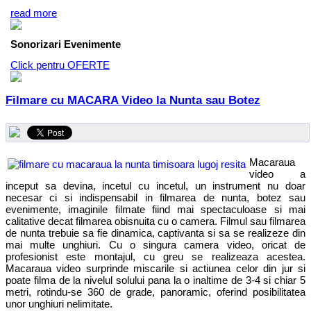
read more
Sonorizari Evenimente
Click pentru OFERTE
Filmare cu MACARA Video la Nunta sau Botez
Macaraua
video a
inceput sa devina, incetul cu incetul, un instrument nu doar
necesar ci si indispensabil in filmarea de nunta, botez sau
evenimente, imaginile filmate fiind mai spectaculoase si mai
calitative decat filmarea obisnuita cu o camera. Filmul sau filmarea
de nunta trebuie sa fie dinamica, captivanta si sa se realizeze din
mai multe unghiuri. Cu o singura camera video, oricat de
profesionist este montajul, cu greu se realizeaza acestea.
Macaraua video surprinde miscarile si actiunea celor din jur si
poate filma de la nivelul solului pana la o inaltime de 3-4 si chiar 5
metri, rotindu-se 360 de grade, panoramic, oferind posibilitatea
unor unghiuri nelimitate.