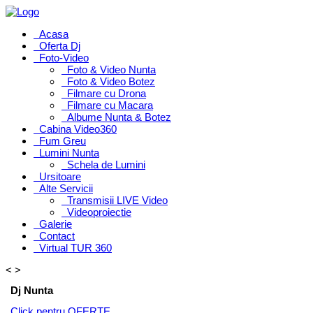
Acasa
Oferta Dj
Foto-Video
Foto & Video Nunta
Foto & Video Botez
Filmare cu Drona
Filmare cu Macara
Albume Nunta & Botez
Cabina Video360
Fum Greu
Lumini Nunta
Schela de Lumini
Ursitoare
Alte Servicii
Transmisii LIVE Video
Videoproiectie
Galerie
Contact
Virtual TUR 360
<
>
Dj Nunta
Click pentru OFERTE