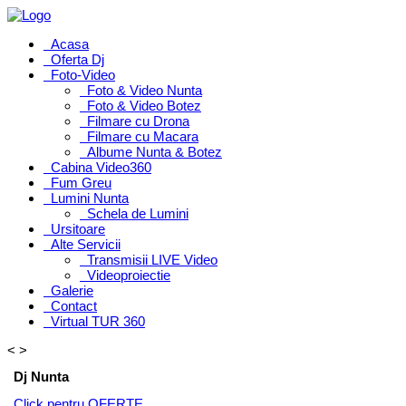
Acasa
Oferta Dj
Foto-Video
Foto & Video Nunta
Foto & Video Botez
Filmare cu Drona
Filmare cu Macara
Albume Nunta & Botez
Cabina Video360
Fum Greu
Lumini Nunta
Schela de Lumini
Ursitoare
Alte Servicii
Transmisii LIVE Video
Videoproiectie
Galerie
Contact
Virtual TUR 360
<
>
Dj Nunta
Click pentru OFERTE