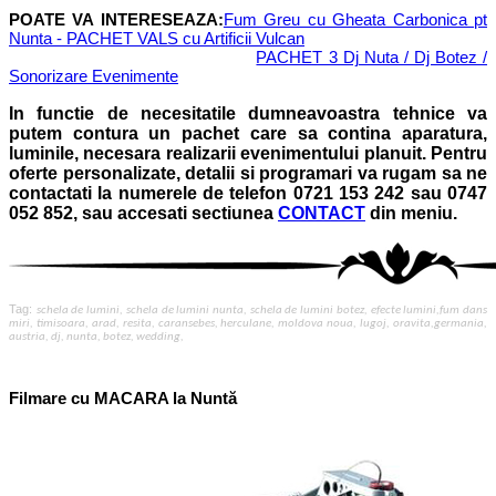
POATE VA INTERESEAZA:
Fum Greu cu Gheata Carbonica pt
Nunta - PACHET VALS cu Artificii Vulcan
PACHET 3 Dj Nuta / Dj Botez /
Sonorizare Evenimente
In functie de necesitatile dumneavoastra tehnice va
putem contura un pachet care sa contina aparatura,
luminile, necesara realizarii evenimentului planuit.
Pentru
oferte personalizate, detalii si programari va rugam sa ne
contactati la numerele de telefon 0721 153 242 sau 0747
052 852, sau accesati sectiunea
CONTACT
din meniu.
Tag:
schela de lumini, schela de lumini nunta, schela de lumini botez, efecte lumini,fum dans
miri, timisoara, arad, resita, caransebes, herculane, moldova noua, lugoj, oravita,germania,
austria, dj, nunta, botez, wedding,
Filmare cu MACARA la Nuntă