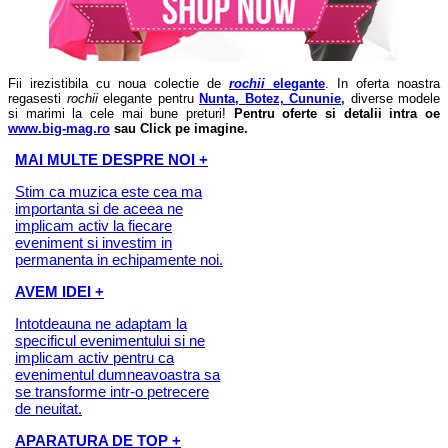
Fii irezistibila cu noua colectie de
rochii
elegante
. In oferta noastra
regasesti
rochii
elegante pentru
Nunta, Botez, Cununie,
diverse modele
si marimi la cele mai bune preturi!
Pentru oferte si detalii intra oe
www.big-mag.ro
sau
Click pe imagine
.
MAI MULTE DESPRE NOI +
Stim ca muzica este cea ma
importanta si de aceea ne
implicam activ la fiecare
eveniment si investim in
permanenta in echipamente noi.
AVEM IDEI +
Intotdeauna ne adaptam la
specificul evenimentului si ne
implicam activ pentru ca
evenimentul dumneavoastra sa
se transforme intr-o petrecere
de neuitat.
APARATURA DE TOP +