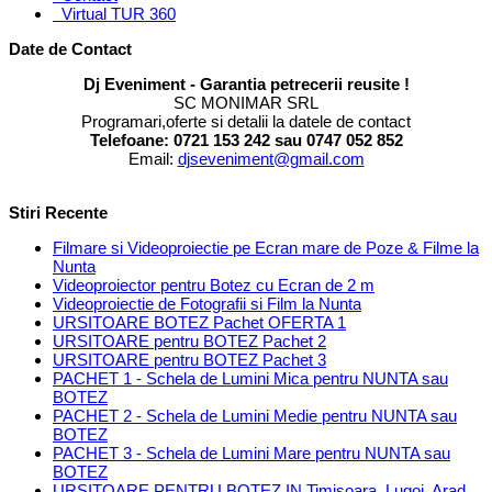
Virtual TUR 360
Date de Contact
Dj Eveniment - Garantia petrecerii reusite !
SC MONIMAR SRL
Programari,oferte si detalii la datele de contact
Telefoane: 0721 153 242 sau 0747 052 852
Email:
djseveniment@gmail.com
Stiri Recente
Filmare si Videoproiectie pe Ecran mare de Poze & Filme la
Nunta
Videoproiector pentru Botez cu Ecran de 2 m
Videoproiectie de Fotografii si Film la Nunta
URSITOARE BOTEZ Pachet OFERTA 1
URSITOARE pentru BOTEZ Pachet 2
URSITOARE pentru BOTEZ Pachet 3
PACHET 1 - Schela de Lumini Mica pentru NUNTA sau
BOTEZ
PACHET 2 - Schela de Lumini Medie pentru NUNTA sau
BOTEZ
PACHET 3 - Schela de Lumini Mare pentru NUNTA sau
BOTEZ
URSITOARE PENTRU BOTEZ IN Timisoara, Lugoj, Arad,