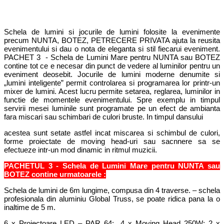
Schela de lumini si jocurile de lumini folosite la evenimente
precum NUNTA, BOTEZ, PETRECERE PRIVATA ajuta la reusita
evenimentului si dau o nota de eleganta si stil fiecarui eveniment.
PACHET 3 - Schela de Lumini Mare pentru NUNTA sau BOTEZ
contine tot ce e necesar din punct de vedere al luminilor pentru un
eveniment deosebit. Jocurile de lumini moderne denumite si
„lumini inteligente” permit controlarea si programarea lor printr-un
mixer de lumini. Acest lucru permite setarea, reglarea, luminilor in
functie de momentele evenimentului. Spre exemplu in timpul
servirii mesei luminile sunt programate pe un efect de ambianta
fara miscari sau schimbari de culori bruste. In timpul dansului
acestea sunt setate astfel incat miscarea si schimbul de culori,
forme proiectate de moving head-uri sau sacnnere sa se
efectueze intr-un mod dinamic in ritmul muzicii.
PACHETUL 3 - Schela de Lumini Mare pentru NUNTA sau
BOTEZ contine urmatoarele :
Schela de lumini de 6m lungime, compusa din 4 traverse. – schela
profesionala din aluminiu Global Truss, se poate ridica pana la o
inaltime de 5 m.
6 x Proiectoare LED – PAR 64; 4 x Moving Head 250W; 2 x