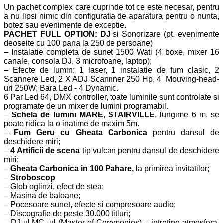
Un pachet complex care cuprinde tot ce este necesar, pentru
a nu lipsi nimic din configuratia de aparatura pentru o nunta,
botez sau evenimente de exceptie.
PACHET FULL OPTION: DJ
si Sonorizare
(pt. evenimente
deoseite cu 100 pana la 250 de persoane)
– Instalatie completa de sunet 1500 Wati (4 boxe, mixer 16
canale, consola DJ, 3 microfoane, laptop);
– Efecte de lumin: 1 laser, 1 instalatie de fum clasic, 2
Scannere Led,
2 X ADJ Scannner 250 Hp,
4 Mouving
-head-
uri 250W;
Bara Led - 4 Dynamic.
6 Par Led 64, DMX controller, toate luminile sunt
controlate si
programate de un mixer de lumini programabil.
–
Schela de lumini MARE
,
STAIRVILLE
, lungime 6 m, se
poate ridica la o inatime de maxim 5m.
–
Fum Geru cu Gheata Carbonica
pentru
dansul de
deschidere miri
;
–
4 Artificii de scena
tip vulcan pentru dansul de deschidere
miri;
–
Gheata Carbonica in
100
Pahare,
la primirea invitatilor;
–
Stroboscop
–
Glob oglinzi, efect de stea;
–
Masina de baloane;
–
Pocesoare sunet, efecte si compresoare audio;
– Discografie de peste 30.000 titluri;
– DJ-ul,
MC -ul (Master of Ceremonies) – intretine atmosfera,