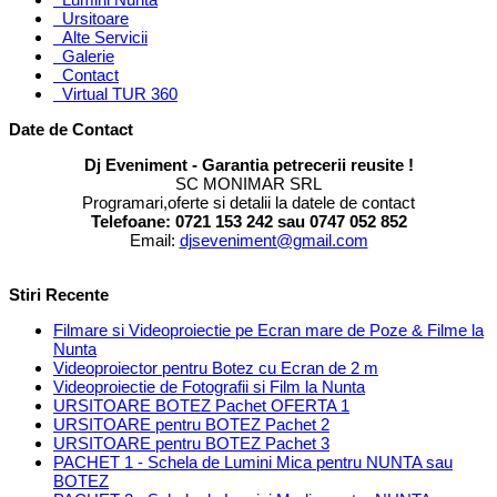
Ursitoare
Alte Servicii
Galerie
Contact
Virtual TUR 360
Date de Contact
Dj Eveniment - Garantia petrecerii reusite !
SC MONIMAR SRL
Programari,oferte si detalii la datele de contact
Telefoane: 0721 153 242 sau 0747 052 852
Email:
djseveniment@gmail.com
Stiri Recente
Filmare si Videoproiectie pe Ecran mare de Poze & Filme la
Nunta
Videoproiector pentru Botez cu Ecran de 2 m
Videoproiectie de Fotografii si Film la Nunta
URSITOARE BOTEZ Pachet OFERTA 1
URSITOARE pentru BOTEZ Pachet 2
URSITOARE pentru BOTEZ Pachet 3
PACHET 1 - Schela de Lumini Mica pentru NUNTA sau
BOTEZ