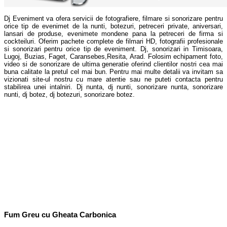
Dj Eveniment va ofera servicii de fotografiere, filmare si sonorizare pentru
orice tip de evenimet de la nunti, botezuri, petreceri private, aniversari,
lansari de produse, evenimete mondene pana la petreceri de firma si
cockteiluri. Oferim pachete complete de filmari HD, fotografii profesionale
si sonorizari pentru orice tip de eveniment. Dj, sonorizari in Timisoara,
Lugoj, Buzias, Faget, Caransebes,Resita, Arad. Folosim echipament foto,
video si de sonorizare de ultima generatie oferind clientilor nostri cea mai
buna calitate la pretul cel mai bun. Pentru mai multe detalii va invitam sa
vizionati site-ul nostru cu mare atentie sau ne puteti contacta pentru
stabilirea unei intalniri. Dj nunta, dj nunti, sonorizare nunta, sonorizare
nunti, dj botez, dj botezuri, sonorizare botez.
Tags:lumini nunta, jocuri de lumini, lasere, laser, instalatie fum, fum dans miri, artificii
nunta,artificii scena, artificii dans miri, lumini nunta lugoj, fum nuta lugoj, gheata carbonica
lugoj, fum greu lugoj, fum nunta timisoara, dj lumini si fum, efecte de fum nunta, efecte
fum, dj eveniment, lumini nunta,lasere, fum cu gheata carbonica, oferta pret, pret fum
nunta,dj Lugoj, dj Timisoara, dj Caransebes, dj Resita, dj Arad, fum greu Lugoj, gheata
carbonica pahare, fum greu dans miri,artificii, artificii nunta, artificii vulcan timisoara, fum
greu timisoara, gheata carbonica timisoara, pachet fum artificii, fum greu caransebes,dj
nunta resita, dj nunta timisoara, dj botez,dj nuta lugoj, schela de lumini, dj nunta germania,
dj nunta austria,
Fum Greu cu Gheata Carbonica