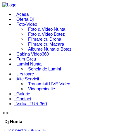
Acasa
Oferta Dj
Foto-Video
Foto & Video Nunta
Foto & Video Botez
Filmare cu Drona
Filmare cu Macara
Albume Nunta & Botez
Cabina Video360
Fum Greu
Lumini Nunta
Schela de Lumini
Ursitoare
Alte Servicii
Transmisii LIVE Video
Videoproiectie
Galerie
Contact
Virtual TUR 360
<
>
Dj Nunta
Click pentru OFERTE