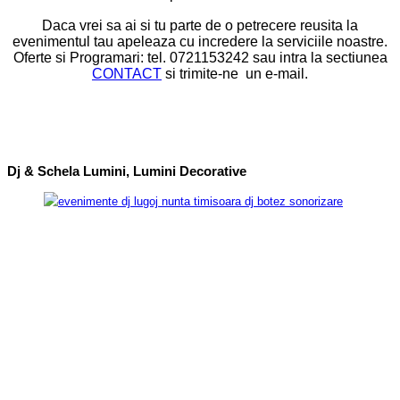
Daca vrei sa ai si tu parte de o petrecere reusita la
evenimentul tau apeleaza cu incredere la serviciile noastre.
Oferte si Programari: tel. 0721153242 sau intra la sectiunea
CONTACT
si trimite-ne un e-mail.
Austria, Botez, cameraman, Caransebes, dj botez, dj nunta, foto, fotograf, gremania,
Lugoj, lumini nunta, Moldova Noua, muzica botez, muzica nunta, Nunta, Resita, schela de
lumini, Timisoara, video
Dj & Schela Lumini, Lumini Decorative