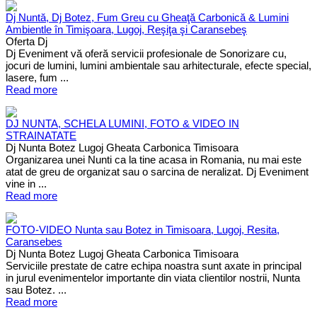
Dj Nuntă, Dj Botez, Fum Greu cu Gheaţă Carbonică & Lumini
Ambientle în Timişoara, Lugoj, Reşiţa şi Caransebeş
Oferta Dj
Dj Eveniment vă oferă servicii profesionale de Sonorizare cu,
jocuri de lumini, lumini ambientale sau arhitecturale, efecte special,
lasere, fum ...
Read more
DJ NUNTA, SCHELA LUMINI, FOTO & VIDEO IN
STRAINATATE
Dj Nunta Botez Lugoj Gheata Carbonica Timisoara
Organizarea unei Nunti ca la tine acasa in Romania, nu mai este
atat de greu de organizat sau o sarcina de neralizat. Dj Eveniment
vine in ...
Read more
FOTO-VIDEO Nunta sau Botez in Timisoara, Lugoj, Resita,
Caransebes
Dj Nunta Botez Lugoj Gheata Carbonica Timisoara
Serviciile prestate de catre echipa noastra sunt axate in principal
in jurul evenimentelor importante din viata clientilor nostrii, Nunta
sau Botez. ...
Read more