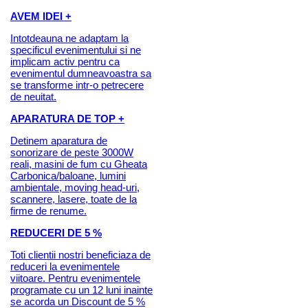
AVEM IDEI +
Intotdeauna ne adaptam la
specificul evenimentului si ne
implicam activ pentru ca
evenimentul dumneavoastra sa
se transforme intr-o petrecere
de neuitat.
APARATURA DE TOP +
Detinem aparatura de
sonorizare de peste 3000W
reali, masini de fum cu Gheata
Carbonica/baloane, lumini
ambientale, moving head-uri,
scannere, lasere, toate de la
firme de renume.
REDUCERI DE 5 %
Toti clientii nostri beneficiaza de
reduceri la evenimentele
viitoare. Pentru evenimentele
programate cu un 12 luni inainte
se acorda un Discount de 5 %