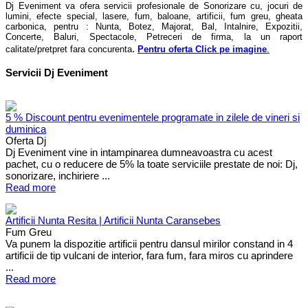
Dj Eveniment va ofera servicii profesionale de Sonorizare cu, jocuri de
lumini, efecte special, lasere, fum, baloane, artificii, fum greu, gheata
carbonica, pentru : Nunta, Botez, Majorat, Bal, Intalnire, Expozitii,
Concerte, Baluri, Spectacole, Petreceri de firma, la un raport
.
calitate/pretpret fara concurenta
Pentru oferta Click pe imagine
.
Servicii Dj Eveniment
5 % Discount pentru evenimentele programate in zilele de vineri si
duminica
Oferta Dj
Dj Eveniment vine in intampinarea dumneavoastra cu acest
pachet, cu o reducere de 5% la toate serviciile prestate de noi: Dj,
sonorizare, inchiriere ...
Read more
Artificii Nunta Resita | Artificii Nunta Caransebes
Fum Greu
Va punem la dispozitie artificii pentru dansul mirilor constand in 4
artificii de tip vulcani de interior, fara fum, fara miros cu aprindere
...
Read more