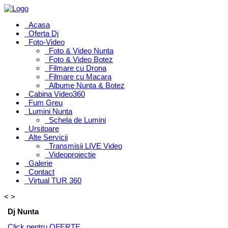
Acasa
Oferta Dj
Foto-Video
Foto & Video Nunta
Foto & Video Botez
Filmare cu Drona
Filmare cu Macara
Albume Nunta & Botez
Cabina Video360
Fum Greu
Lumini Nunta
Schela de Lumini
Ursitoare
Alte Servicii
Transmisii LIVE Video
Videoproiectie
Galerie
Contact
Virtual TUR 360
<
>
Dj Nunta
Click pentru OFERTE