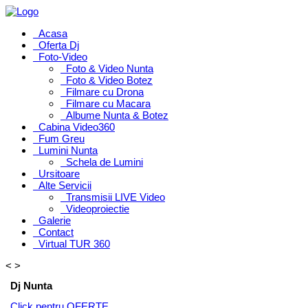
Acasa
Oferta Dj
Foto-Video
Foto & Video Nunta
Foto & Video Botez
Filmare cu Drona
Filmare cu Macara
Albume Nunta & Botez
Cabina Video360
Fum Greu
Lumini Nunta
Schela de Lumini
Ursitoare
Alte Servicii
Transmisii LIVE Video
Videoproiectie
Galerie
Contact
Virtual TUR 360
<
>
Dj Nunta
Click pentru OFERTE