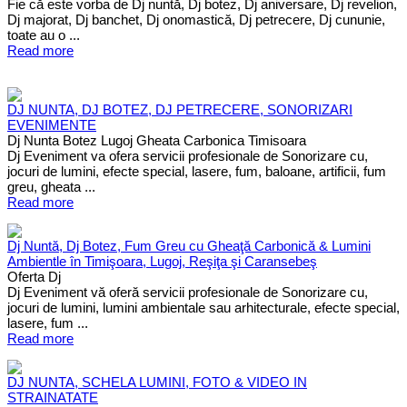
Fie că este vorba de Dj nuntă, Dj botez, Dj aniversare, Dj revelion,
Dj majorat, Dj banchet, Dj onomastică, Dj petrecere, Dj cununie,
toate au o ...
Read more
DJ NUNTA, DJ BOTEZ, DJ PETRECERE, SONORIZARI
EVENIMENTE
Dj Nunta Botez Lugoj Gheata Carbonica Timisoara
Dj Eveniment va ofera servicii profesionale de Sonorizare cu,
jocuri de lumini, efecte special, lasere, fum, baloane, artificii, fum
greu, gheata ...
Read more
Dj Nuntă, Dj Botez, Fum Greu cu Gheaţă Carbonică & Lumini
Ambientle în Timişoara, Lugoj, Reşiţa şi Caransebeş
Oferta Dj
Dj Eveniment vă oferă servicii profesionale de Sonorizare cu,
jocuri de lumini, lumini ambientale sau arhitecturale, efecte special,
lasere, fum ...
Read more
DJ NUNTA, SCHELA LUMINI, FOTO & VIDEO IN
STRAINATATE