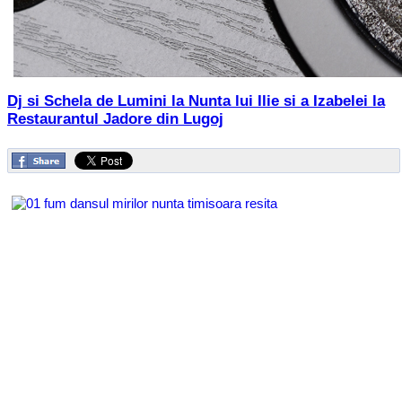
Dj si Schela de Lumini la Nunta lui Ilie si a Izabelei la
Restaurantul Jadore din Lugoj