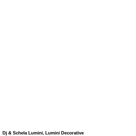
Dj Nunta, ilie, izabela, dj,Timis, Restaurantul Jadore, lumini nunta, muzica nunta,schela de
lumini, fum, dansul mirilor, foto, video, proiector, ecran, cameraman, masina baloane, fum
dans miri, gheata carbonica, ursitoare, nunta, lugoj,reusita,
Dj & Schela Lumini, Lumini Decorative