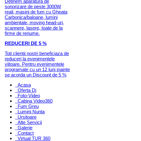
Detinem aparatura de
sonorizare de peste 3000W
reali, masini de fum cu Gheata
Carbonica/baloane, lumini
ambientale, moving head-uri,
scannere, lasere, toate de la
firme de renume.
REDUCERI DE 5 %
Toti clientii nostri beneficiaza de
reduceri la evenimentele
viitoare. Pentru evenimentele
programate cu un 12 luni inainte
se acorda un Discount de 5 %
Acasa
Oferta Dj
Foto-Video
Cabina Video360
Fum Greu
Lumini Nunta
Ursitoare
Alte Servicii
Galerie
Contact
Virtual TUR 360