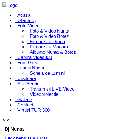
Acasa
Oferta Dj
Foto-Video
Foto & Video Nunta
Foto & Video Botez
Filmare cu Drona
Filmare cu Macara
Albume Nunta & Botez
Cabina Video360
Fum Greu
Lumini Nunta
Schela de Lumini
Ursitoare
Alte Servicii
Transmisii LIVE Video
Videoproiectie
Galerie
Contact
Virtual TUR 360
<
>
Dj Nunta
Click pentru OFERTE