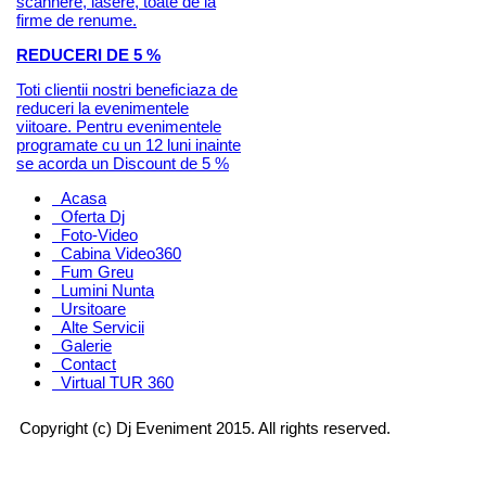
scannere, lasere, toate de la
firme de renume.
REDUCERI DE 5 %
Toti clientii nostri beneficiaza de
reduceri la evenimentele
viitoare. Pentru evenimentele
programate cu un 12 luni inainte
se acorda un Discount de 5 %
Acasa
Oferta Dj
Foto-Video
Cabina Video360
Fum Greu
Lumini Nunta
Ursitoare
Alte Servicii
Galerie
Contact
Virtual TUR 360
Copyright (c) Dj Eveniment 2015. All rights reserved.