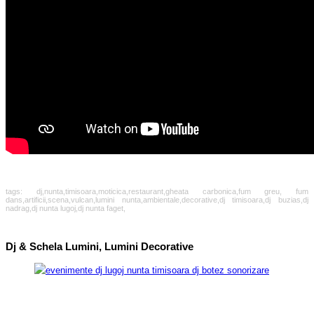
tags: dj,nunta,timisoara,moticica,restaurant,gheata carbonica,fum greu, fum
dans,artificii,scena,vulcan,lumini nunta,ambientale,decorative,dj timisoara,dj buzias,dj
nadrag,dj nunta lugoj,dj nunta faget,
Dj & Schela Lumini, Lumini Decorative