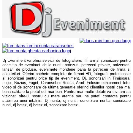
Dj Eveniment va ofera servicii de fotografiere, filmare si sonorizare pentru
orice tip de evenimet de la nunti, botezuri, petreceri private, aniversari,
lansari de produse, evenimete mondene pana la petreceri de firma si
cockteiluri. Oferim pachete complete de filmari HD, fotografii profesionale
si sonorizari pentru orice tip de eveniment. Dj, sonorizari in Timisoara,
Lugoj, Buzias, Faget, Caransebes,Resita, Arad. Folosim echipament foto,
video si de sonorizare de ultima generatie oferind clientilor nostri cea mai
buna calitate la pretul cel mai bun. Pentru mai multe detalii va invitam sa
vizionati site-ul nostru cu mare atentie sau ne puteti contacta pentru
stabilirea unei intalniri. Dj nunta, dj nunti, sonorizare nunta, sonorizare
nunti, dj botez, dj botezuri, sonorizare botez.
Tags: fum, fum nunta, fum dansul mirilor, fum greu, gheata carbonica, fum vals, valsul
mirilor, nunta, botez, timisoara, resita, caransebes, lugoj, herculane, moldova noua, anina,
orastie, oravita, germania, austria, efecte fum nunta, fum nunta lugoj, lumni ambianta
nunta, fum nunta, masina fum, masina de fum nunta, fum greu dans miri, gheata
carbonica lugoj, artificii lugoj, artificii nunta, artificii vulcan timisoara, fum greu timisoara,
fum nunta timisoara, pachet fum artificii, fum miri caransebes, gheata carbonica