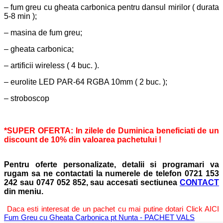
– fum greu cu gheata carbonica pentru dansul mirilor ( durata
5-8 min );
– masina de fum greu;
– gheata carbonica;
– artificii wireless ( 4 buc. ).
– e
urolite LED PAR-64 RGBA 10mm
( 2 buc. );
– stroboscop
*SUPER OFERTA: In zilele de Duminica beneficiati de un
discount de 10% din valoarea pachetului !
Pentru oferte personalizate, detalii si programari va
rugam sa ne contactati la numerele de telefon 0721 153
242 sau 0747 052 852, sau accesati sectiunea
CONTACT
din meniu.
Daca esti interesat de un pachet cu mai putine dotari Click AICI
Fum Greu cu Gheata Carbonica pt Nunta - PACHET VALS