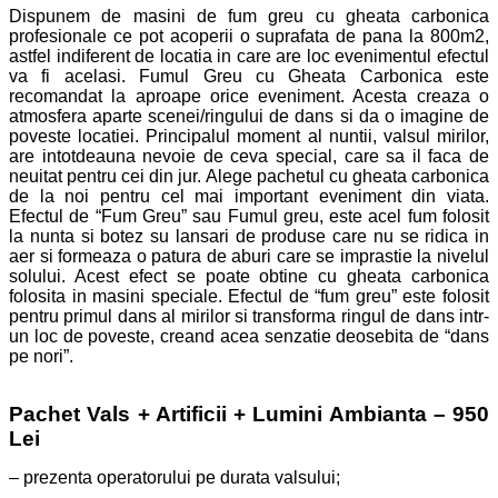
Dispunem de masini de fum greu cu gheata carbonica
profesionale ce pot acoperii o suprafata de pana la 800m2,
astfel indiferent de locatia in care are loc evenimentul efectul
va fi acelasi. Fumul Greu cu Gheata Carbonica este
recomandat la aproape orice eveniment. Acesta creaza o
atmosfera aparte scenei/ringului de dans si da o imagine de
poveste locatiei. Principalul moment al nuntii, valsul mirilor,
are intotdeauna nevoie de ceva special, care sa il faca de
neuitat pentru cei din jur.
Alege pachetul cu gheata carbonica
de la noi pentru cel mai important eveniment din viata.
Efectul de “Fum Greu” sau Fumul greu, este acel fum folosit
la nunta si botez su lansari de produse care nu se ridica in
aer si formeaza o patura de aburi care se imprastie la nivelul
solului. Acest efect se poate obtine cu gheata carbonica
folosita in masini speciale. Efectul de “fum greu” este folosit
pentru primul dans al mirilor si transforma ringul de dans intr-
un loc de poveste, creand acea senzatie deosebita de “dans
pe nori”.
Pachet Vals + Artificii + Lumini Ambianta – 950
Lei
– prezenta operatorului pe durata valsului;