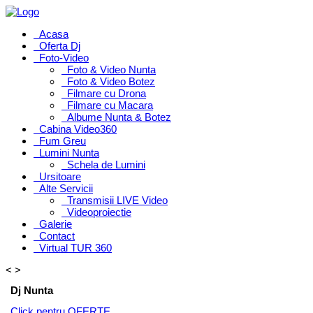
Acasa
Oferta Dj
Foto-Video
Foto & Video Nunta
Foto & Video Botez
Filmare cu Drona
Filmare cu Macara
Albume Nunta & Botez
Cabina Video360
Fum Greu
Lumini Nunta
Schela de Lumini
Ursitoare
Alte Servicii
Transmisii LIVE Video
Videoproiectie
Galerie
Contact
Virtual TUR 360
<
>
Dj Nunta
Click pentru OFERTE