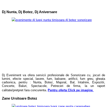
caransebes, fum nunta caransebes , fum dansul mirilor resita, gheata carbonica, artificii
resita,dj eveniment, muzica nunta, foto, video, nunta,
Dj Nunta, Dj Botez, Dj Aniversare
Dj Eveniment va ofera servicii profesionale de Sonorizare cu, jocuri de
lumini, efecte special, lasere, fum, baloane, artificii, fum greu, gheata
carbonica, pentru : Nunta, Botez, Majorat, Bal, Intalnire, Expozitii,
Concerte, Baluri, Spectacole, Petreceri de firma, la un raport
.
calitate/pretpret fara concurenta
Pentru oferta Click pe imagine
.
Zane Ursitoare Botez