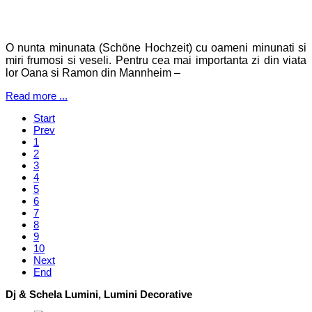
O nunta minunata (Schöne Hochzeit) cu oameni minunati si
miri frumosi si veseli. Pentru cea mai importanta zi din viata
lor Oana si Ramon din Mannheim –
Read more ...
Start
Prev
1
2
3
4
5
6
7
8
9
10
Next
End
Dj & Schela Lumini, Lumini Decorative