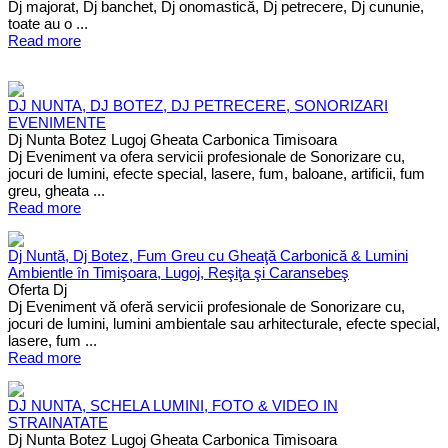
Dj majorat, Dj banchet, Dj onomastică, Dj petrecere, Dj cununie,
toate au o ...
Read more
DJ NUNTA, DJ BOTEZ, DJ PETRECERE, SONORIZARI
EVENIMENTE
Dj Nunta Botez Lugoj Gheata Carbonica Timisoara
Dj Eveniment va ofera servicii profesionale de Sonorizare cu,
jocuri de lumini, efecte special, lasere, fum, baloane, artificii, fum
greu, gheata ...
Read more
Dj Nuntă, Dj Botez, Fum Greu cu Gheaţă Carbonică & Lumini
Ambientle în Timişoara, Lugoj, Reşiţa şi Caransebeş
Oferta Dj
Dj Eveniment vă oferă servicii profesionale de Sonorizare cu,
jocuri de lumini, lumini ambientale sau arhitecturale, efecte special,
lasere, fum ...
Read more
DJ NUNTA, SCHELA LUMINI, FOTO & VIDEO IN
STRAINATATE
Dj Nunta Botez Lugoj Gheata Carbonica Timisoara