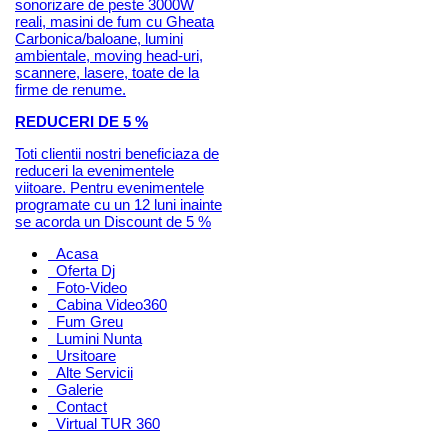
sonorizare de peste 3000W
reali, masini de fum cu Gheata
Carbonica/baloane, lumini
ambientale, moving head-uri,
scannere, lasere, toate de la
firme de renume.
REDUCERI DE 5 %
Toti clientii nostri beneficiaza de
reduceri la evenimentele
viitoare. Pentru evenimentele
programate cu un 12 luni inainte
se acorda un Discount de 5 %
Acasa
Oferta Dj
Foto-Video
Cabina Video360
Fum Greu
Lumini Nunta
Ursitoare
Alte Servicii
Galerie
Contact
Virtual TUR 360