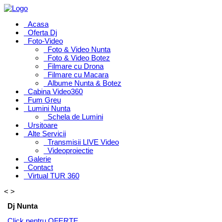
Acasa
Oferta Dj
Foto-Video
Foto & Video Nunta
Foto & Video Botez
Filmare cu Drona
Filmare cu Macara
Albume Nunta & Botez
Cabina Video360
Fum Greu
Lumini Nunta
Schela de Lumini
Ursitoare
Alte Servicii
Transmisii LIVE Video
Videoproiectie
Galerie
Contact
Virtual TUR 360
<
>
Dj Nunta
Click pentru OFERTE