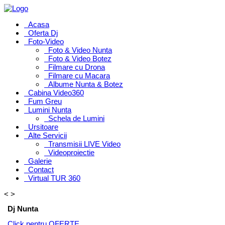
Acasa
Oferta Dj
Foto-Video
Foto & Video Nunta
Foto & Video Botez
Filmare cu Drona
Filmare cu Macara
Albume Nunta & Botez
Cabina Video360
Fum Greu
Lumini Nunta
Schela de Lumini
Ursitoare
Alte Servicii
Transmisii LIVE Video
Videoproiectie
Galerie
Contact
Virtual TUR 360
<
>
Dj Nunta
Click pentru OFERTE