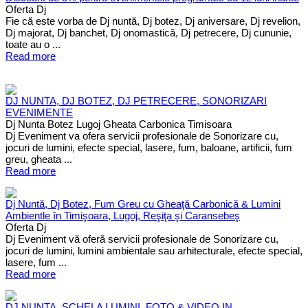
Oferta Dj
Fie că este vorba de Dj nuntă, Dj botez, Dj aniversare, Dj revelion,
Dj majorat, Dj banchet, Dj onomastică, Dj petrecere, Dj cununie,
toate au o ...
Read more
DJ NUNTA, DJ BOTEZ, DJ PETRECERE, SONORIZARI
EVENIMENTE
Dj Nunta Botez Lugoj Gheata Carbonica Timisoara
Dj Eveniment va ofera servicii profesionale de Sonorizare cu,
jocuri de lumini, efecte special, lasere, fum, baloane, artificii, fum
greu, gheata ...
Read more
Dj Nuntă, Dj Botez, Fum Greu cu Gheaţă Carbonică & Lumini
Ambientle în Timişoara, Lugoj, Reşiţa şi Caransebeş
Oferta Dj
Dj Eveniment vă oferă servicii profesionale de Sonorizare cu,
jocuri de lumini, lumini ambientale sau arhitecturale, efecte special,
lasere, fum ...
Read more
DJ NUNTA, SCHELA LUMINI, FOTO & VIDEO IN