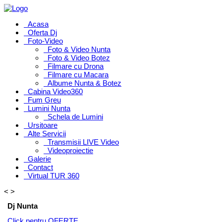
Acasa
Oferta Dj
Foto-Video
Foto & Video Nunta
Foto & Video Botez
Filmare cu Drona
Filmare cu Macara
Albume Nunta & Botez
Cabina Video360
Fum Greu
Lumini Nunta
Schela de Lumini
Ursitoare
Alte Servicii
Transmisii LIVE Video
Videoproiectie
Galerie
Contact
Virtual TUR 360
<
>
Dj Nunta
Click pentru OFERTE