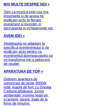
MAI MULTE DESPRE NOI +
Stim ca muzica este cea ma
importanta si de aceea ne
implicam activ la fiecare
eveniment si investim in
permanenta in echipamente noi.
AVEM IDEI +
Intotdeauna ne adaptam la
specificul evenimentului si ne
implicam activ pentru ca
evenimentul dumneavoastra sa
se transforme intr-o petrecere
de neuitat.
APARATURA DE TOP +
Detinem aparatura de
sonorizare de peste 3000W
reali, masini de fum cu Gheata
Carbonica/baloane, lumini
ambientale, moving head-uri,
scannere, lasere, toate de la
firme de renume.