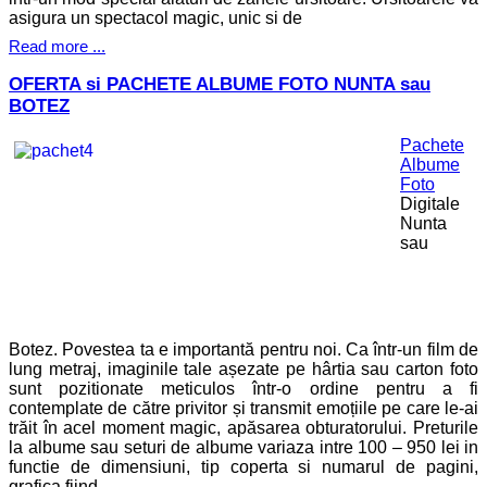
asigura un spectacol magic, unic si de
Read more ...
OFERTA si PACHETE ALBUME FOTO NUNTA sau
BOTEZ
Pachete
Albume
Foto
Digitale
Nunta
sau
Botez. Povestea ta e importantă pentru noi. Ca într-un film de
lung metraj, imaginile tale așezate pe hârtia sau carton foto
sunt pozitionate meticulos într-o ordine pentru a fi
contemplate de către privitor și transmit emoțiile pe care le-ai
trăit în acel moment magic, apăsarea obturatorului. Preturile
la albume sau seturi de albume variaza intre 100 – 950 lei in
functie de dimensiuni, tip coperta si numarul de pagini,
grafica fiind