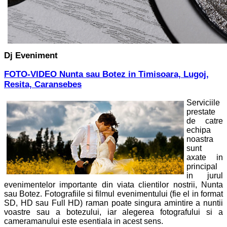
Dj Eveniment
FOTO-VIDEO Nunta sau Botez in Timisoara, Lugoj,
Resita, Caransebes
Serviciile
prestate
de catre
echipa
noastra
sunt
axate in
principal
in jurul
evenimentelor importante din viata clientilor nostrii, Nunta
sau Botez. Fotografiile si filmul evenimentului (fie el in format
SD, HD sau Full HD) raman poate singura amintire a nuntii
voastre sau a botezului, iar alegerea fotografului si a
cameramanului este esentiala in acest sens.