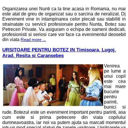
Organizarea unei Nunti ca la tine acasa in Romania, nu mai
este atat de greu de organizat sau o sarcina de neralizat. Dj
Eveniment vine in intampinarea celor plecati sau stabiliti in
strainatate cu servicii profesionale pentru Nunta, Botez sau
Petreceri Private. Va asiguram o echipa de oameni dedicati,
profesionisti si seriosi care vor face ca evenimentul deosebit
din viata
Read more ...
URSITOARE PENTRU BOTEZ IN Timisoara, Lugoj,
Arad, Resita si Caransebes
Venirea
pe lume a
unui copil
este cea
mai mare
bucurie
pentru
parinti,
bunici si
rude. Botezul este un eveniment important pentru parinti, asa
cum este si prima petrecere din viata copilului
dumneavoastra, iar noi va putem ajuta sa marcati momentul
intr-un mod special alaturi de zanele ursitoare. Ursitoarele va