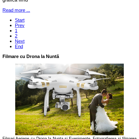
Read more ...
Start
Prev
1
2
Next
End
Filmare cu Drona la Nuntă
Filmari Aeriene cu Drona la Nunta si Evenimente. Fotografierea si filmarea